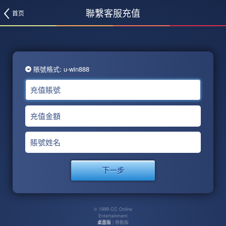
聯繫客服充值
首页
賬號格式: u-win888
充值賬號
充值金額
賬號姓名
© 1999 CC Online
Entertainment
桌面版
| 移動版